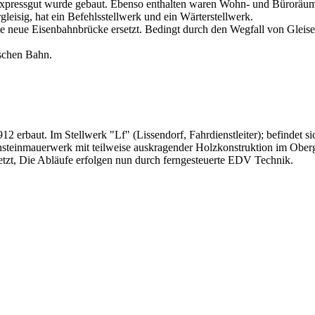
xpressgut wurde gebaut. Ebenso enthalten waren Wohn- und Büroräume
gleisig, hat ein Befehlsstellwerk und ein Wärterstellwerk.
 neue Eisenbahnbrücke ersetzt. Bedingt durch den Wegfall von Gleisen
schen Bahn.
 erbaut. Im Stellwerk "Lf" (Lissendorf, Fahrdienstleiter); befindet sic
hsteinmauerwerk mit teilweise auskragender Holzkonstruktion im Oberge
tzt, Die Abläufe erfolgen nun durch ferngesteuerte EDV Technik.