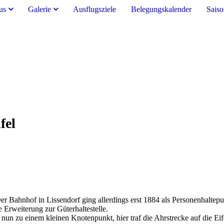
aus
Galerie
Ausflugsziele
Belegungskalender
Saiso
fel
r Bahnhof in Lissendorf ging allerdings erst 1884 als Personenhaltepun
 Erweiterung zur Güterhaltestelle.
un zu einem kleinen Knotenpunkt, hier traf die Ahrstrecke auf die Eife